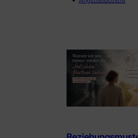
Angstselbsthilfe
Beziehungsmust