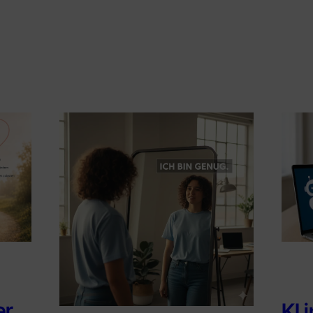
er
KI 