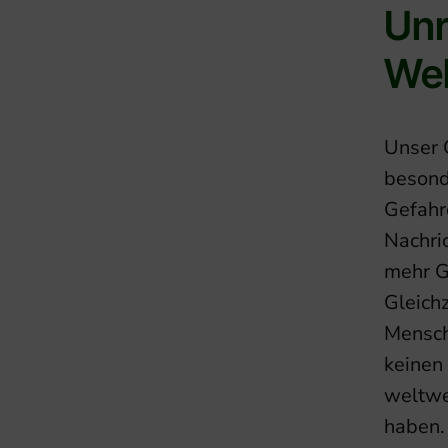
Unr
Wel
Unser 
besond
Gefahr
Nachri
mehr G
Gleichz
Mensch
keinen 
weltwe
haben.