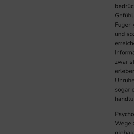
bedrüc
Gefühl
Fugen 
und so
erreic
Informa
zwar s
erlebe
Unruhe
sogar 
handlu
Psycho
Wege z
globale