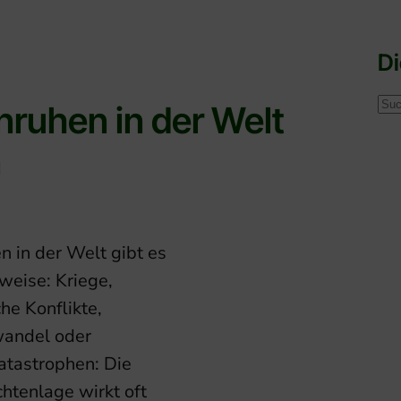
D
S
nruhen in der Welt
u
n
c
h
e
n
n in der Welt gibt es
weise: Kriege,
che Konflikte,
andel oder
atastrophen: Die
htenlage wirkt oft