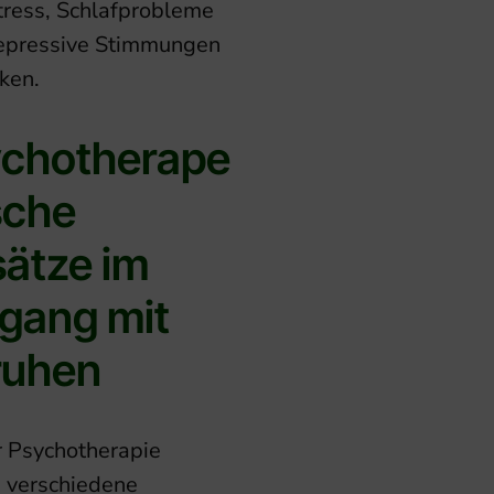
tress, Schlafprobleme
epressive Stimmungen
ken.
chotherape
sche
ätze im
gang mit
ruhen
r Psychotherapie
 verschiedene