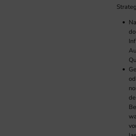
Strate
Na
do
In
Au
Qu
Ge
od
no
de
Be
wa
vo
la