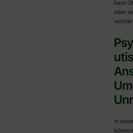
kann S
oder d
verstär
Psy
uti
Ans
Um
Un
In eine
können