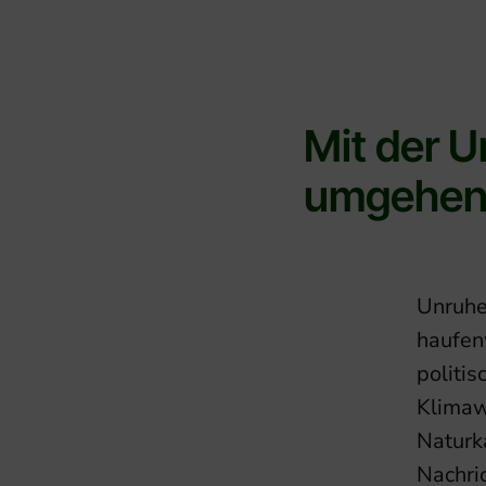
Mit der U
umgehe
Unruhe
haufen
politis
Klimaw
Naturk
Nachric