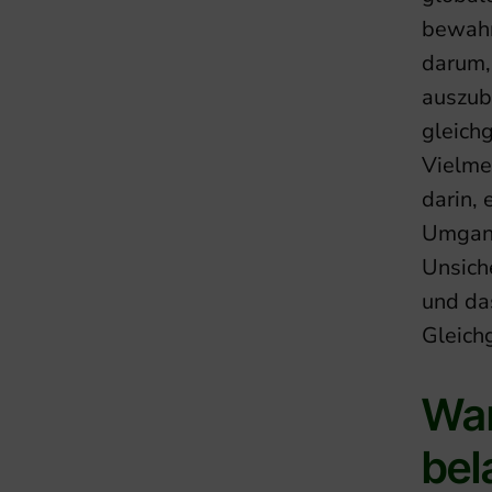
bewahr
darum,
auszub
gleich
Vielme
darin,
Umgang
Unsich
und da
Gleich
Wa
bel